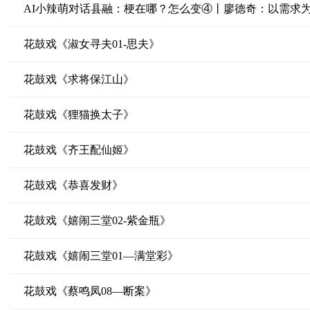
AI小辣萌对话县融：梗在哪？怎么变④丨廖德奇：以需求
花鼓戏《淑女寻夫01-思夫》
花鼓戏《求将保江山》
花鼓戏《狸猫换太子》
花鼓戏《齐王配仙姬》
花鼓戏《恭喜发财》
花鼓戏《嬉闹三堂02-紫金瓶》
花鼓戏《嬉闹三堂01—满堂彩》
花鼓戏《蔡鸣凤08—断案》