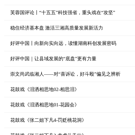
芙蓉国评论丨“十五五”科技强省，重头戏在“攻坚”
稳住经济基本盘 激活三湘高质量发展新活力
好评中国丨向新向实向远，读懂湖南科创发展密码
好评中国｜让县域发展的“底盘”更有力量
崇文尚武临湘人——对“喜诉讼，好斗殴”偏见之辨析
花鼓戏《泪洒相思地02-相思泪》
花鼓戏《泪洒相思地01-花园会》
花鼓戏《张二姐下凡4-罚贬桃花洞》