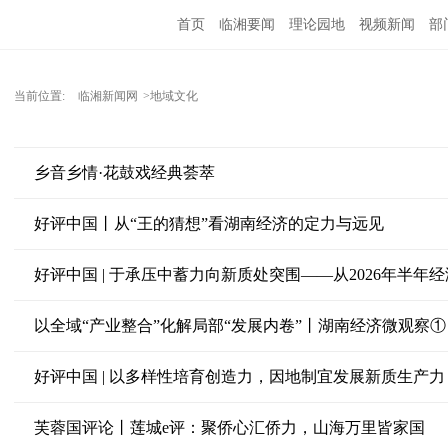
首页
临湘要闻
理论园地
视频新闻
部
当前位置:
临湘新闻网
>地域文化
乡音乡情·花鼓戏经典荟萃
好评中国丨从“王的猜想”看湖南经济的定力与远见
好评中国 | 于承压中蓄力向新质处突围——从2026年半
以全域“产业整合”化解局部“发展内卷”丨湖南经济微观察①
好评中国 | 以多样性培育创造力，因地制宜发展新质生产力
芙蓉国评论丨莲城e评：聚侨心汇侨力，山海万里皆家国