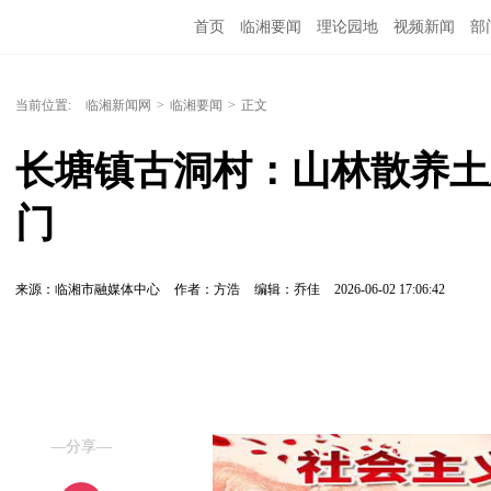
首页
临湘要闻
理论园地
视频新闻
部
当前位置:
临湘新闻网
>
临湘要闻
>
正文
长塘镇古洞村：山林散养土
门
来源：临湘市融媒体中心
作者：方浩
编辑：乔佳
2026-06-02 17:06:42
—分享—