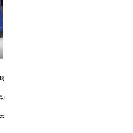
琦
勋
云