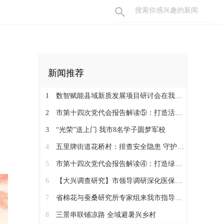
新闻推荐
1
数智赋能县域新质发展项目研讨会在我市召开 刘琦出席
2
市第十四次党代会报告解读⑤：打造活力临湘 建设湘北改革开放前沿区
3
“光荣”送上门 我市8名学子圆梦军校
4
五里牌街道花桥村：排查安全隐患 守护暑期平安
5
市第十四次党代会报告解读④：打造绿色临湘 建设滨江绿色生态屏障区
6
【大兴调查研究】市领导调研深化医保基金管理突出问题整治工作
7
省棉花与蚕桑研究所专家组来我市指导棉花技术推广工作
8
三景串联铺凉路 全域避暑兴乡村