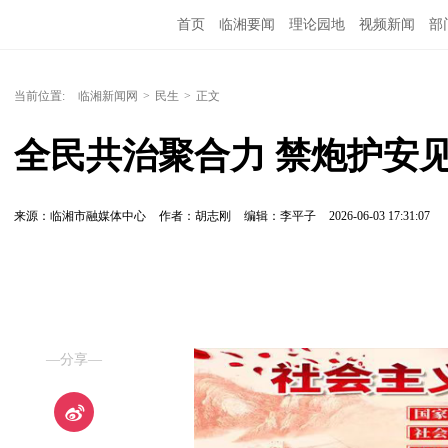
首页
临湘要闻
理论园地
视频新闻
部
当前位置:
临湘新闻网
>
民生
>
正文
全民共治聚合力 禁炮护安
来源：临湘市融媒体中心
作者：胡志刚
编辑：李平子
2026-06-03 17:31:07
—分享—